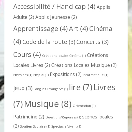
Accessibilité / Handicap
(4)
Applis
Adulte
(2)
Applis Jeunesse
(2)
Apprentissage
(4)
Art
(4)
Cinéma
(4)
Code de la route
(3)
Concerts
(3)
Cours
(4)
Créations
Créations locales Cinéma
(1)
Locales Livres
(2)
Créations Locales Musique
(2)
Expositions
(2)
Emissions
(1)
Emploi
(1)
Informatique
(1)
lire
(7)
Livres
Jeux
(3)
Langues Etrangères
(1)
Musique
(8)
(7)
Orientation
(1)
Patrimoine
(2)
scènes locales
Questions/Réponses
(1)
(2)
Soutien Scolaire
(1)
Spectacle Vivant
(1)