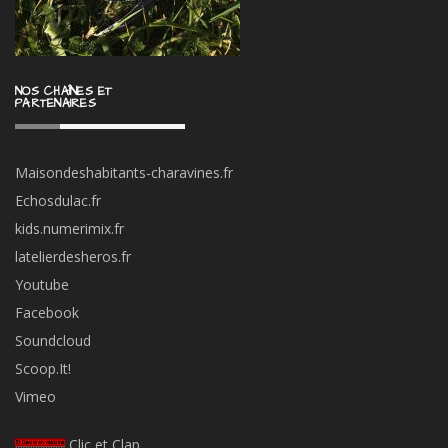
NOS CHAÎNES ET
PARTENAIRES
Maisondeshabitants-charavines.fr
Echosdulac.fr
kids.numerimix.fr
latelierdesheros.fr
Youtube
Facebook
Soundcloud
Scoop.It!
Vimeo
Clic et Clap