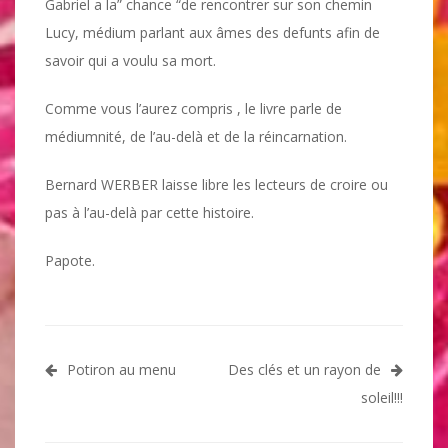
Gabriel a la” chance “de rencontrer sur son chemin
Lucy, médium parlant aux âmes des defunts afin de
savoir qui a voulu sa mort.
Comme vous l’aurez compris , le livre parle de
médiumnité, de l’au-delà et de la réincarnation.
Bernard WERBER laisse libre les lecteurs de croire ou
pas à l’au-delà par cette histoire.
Papote.
Navigation
Potiron au menu
Des clés et un rayon de
de
soleil!!!
l’article