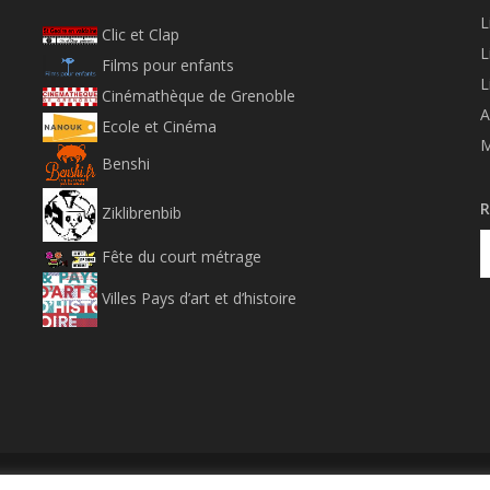
L
Clic et Clap
L
Films pour enfants
L
Cinémathèque de Grenoble
A
Ecole et Cinéma
M
Benshi
R
Ziklibrenbib
Fête du court métrage
Villes Pays d’art et d’histoire