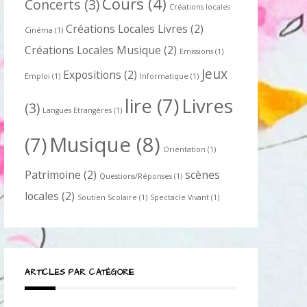
Cours
(4)
Concerts
(3)
Créations locales
Créations Locales Livres
(2)
Cinéma
(1)
Créations Locales Musique
(2)
Emissions
(1)
Jeux
Expositions
(2)
Emploi
(1)
Informatique
(1)
lire
(7)
Livres
(3)
Langues Etrangères
(1)
Musique
(8)
(7)
Orientation
(1)
Patrimoine
(2)
scènes
Questions/Réponses
(1)
locales
(2)
Soutien Scolaire
(1)
Spectacle Vivant
(1)
ARTICLES PAR CATÉGORIE