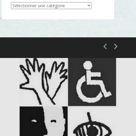
Articles
par
catégorie