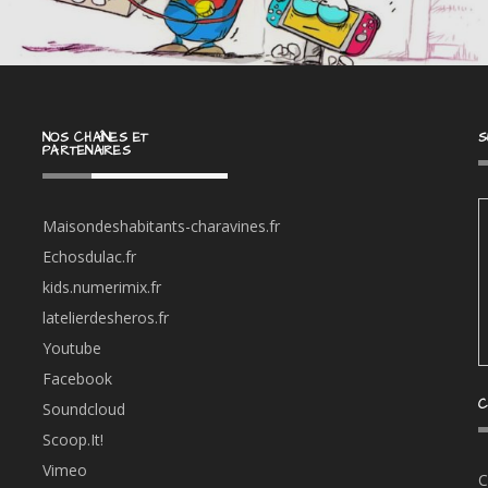
NOS CHAÎNES ET
S
PARTENAIRES
Maisondeshabitants-charavines.fr
Echosdulac.fr
kids.numerimix.fr
latelierdesheros.fr
Youtube
Facebook
C
Soundcloud
Scoop.It!
Vimeo
C