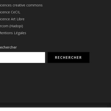
icences creative commons
icence CeCIL
icence Art Libre
rcom (Hadopi)
entions Légales
echercher
RECHERCHER