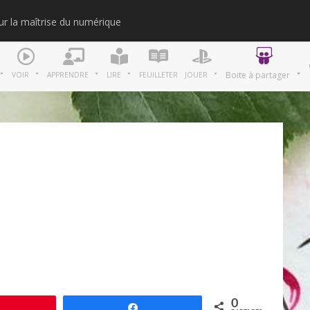
our la maîtrise du numérique
Merci
Boite à partager
VOIR
APPRENDRE
LIRE
FEUILLETER
JOUER
0
Épingle
Partagez