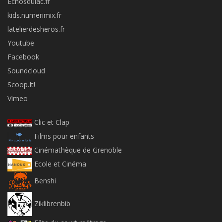
Echosdulac.fr
kids.numerimix.fr
latelierdesheros.fr
Youtube
Facebook
Soundcloud
Scoop.It!
Vimeo
Clic et Clap
Films pour enfants
Cinémathèque de Grenoble
Ecole et Cinéma
Benshi
Ziklibrenbib