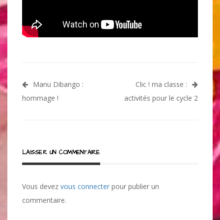
Navigation
Manu Dibango :
Clic ! ma classe :
de
hommage !
activités pour le cycle 2
l’article
LAISSER UN COMMENTAIRE
Vous devez
vous connecter
pour publier un
commentaire.