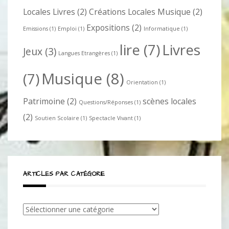
Locales Livres
(2)
Créations Locales Musique
(2)
Expositions
(2)
Emissions
(1)
Emploi
(1)
Informatique
(1)
lire
(7)
Livres
Jeux
(3)
Langues Etrangères
(1)
Musique
(8)
(7)
Orientation
(1)
Patrimoine
(2)
scènes locales
Questions/Réponses
(1)
(2)
Soutien Scolaire
(1)
Spectacle Vivant
(1)
ARTICLES PAR CATÉGORIE
Articles
par