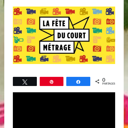
0
Tweetez
Épingle
Partagez
PARTAGES