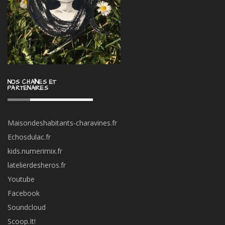
NOS CHAÎNES ET
PARTENAIRES
Maisondeshabitants-charavines.fr
Echosdulac.fr
kids.numerimix.fr
latelierdesheros.fr
Youtube
Facebook
Soundcloud
Scoop.It!