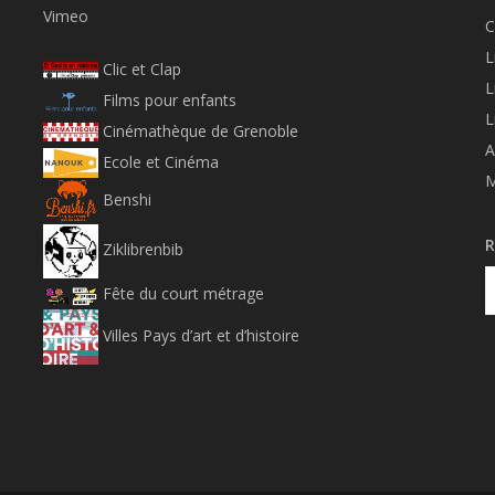
Vimeo
C
L
Clic et Clap
L
Films pour enfants
L
Cinémathèque de Grenoble
A
Ecole et Cinéma
M
Benshi
R
Ziklibrenbib
Fête du court métrage
Villes Pays d’art et d’histoire