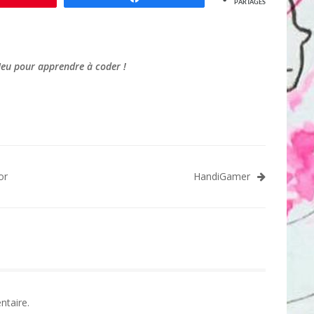
PARTAGES
Jeu pour apprendre à coder !
ion
or
HandiGamer
ntaire.