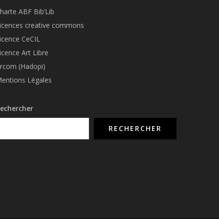
harte ABF Bib’Li
b
icences creative commons
icence CeCIL
icence Art Libre
rcom (Hadopi)
entions Légales
echercher
RECHERCHER