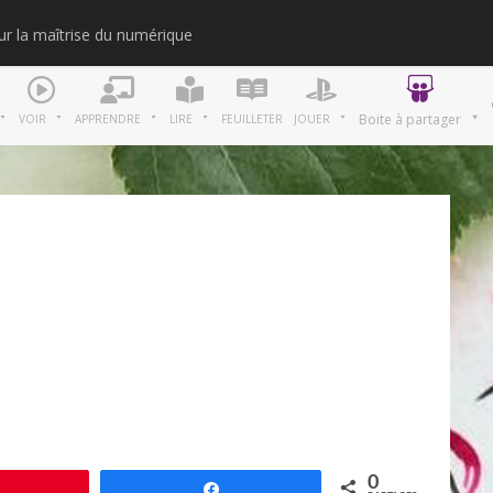
our la maîtrise du numérique
Merci
Boite à partager
VOIR
APPRENDRE
LIRE
FEUILLETER
JOUER
0
Épingle
Partagez