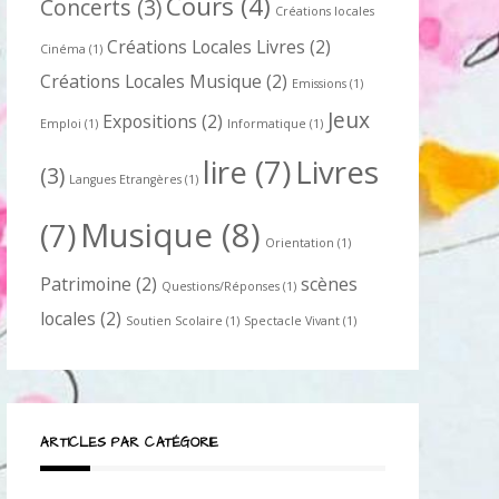
Cours
(4)
Concerts
(3)
Créations locales
Créations Locales Livres
(2)
Cinéma
(1)
Créations Locales Musique
(2)
Emissions
(1)
Jeux
Expositions
(2)
Emploi
(1)
Informatique
(1)
lire
(7)
Livres
(3)
Langues Etrangères
(1)
Musique
(8)
(7)
Orientation
(1)
Patrimoine
(2)
scènes
Questions/Réponses
(1)
locales
(2)
Soutien Scolaire
(1)
Spectacle Vivant
(1)
ARTICLES PAR CATÉGORIE