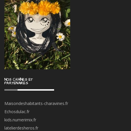
NOS CHAÎNES ET
PARTENAIRES
Maisondeshabitants-charavines.fr
Echosdulac.fr
kids.numerimix.fr
latelierdesheros.fr