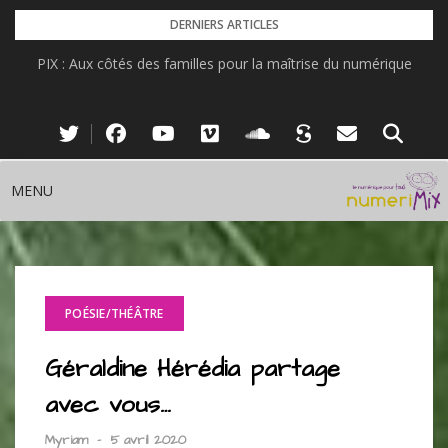
Skip
DERNIERS ARTICLES
to
PIX : Aux côtés des familles pour la maîtrise du numérique
content
MENU
POÉSIE/THÉÂTRE
Géraldine Hérédia partage
avec vous…
Myriam
-
5 avril 2020