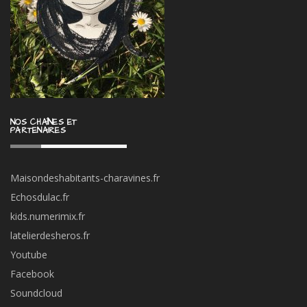
NOS CHAÎNES ET
PARTENAIRES
Maisondeshabitants-charavines.fr
Echosdulac.fr
kids.numerimix.fr
latelierdesheros.fr
Youtube
Facebook
Soundcloud