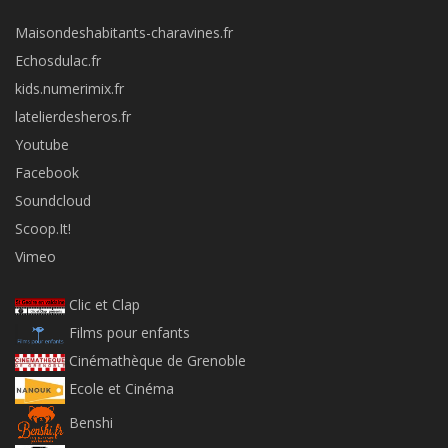
Maisondeshabitants-charavines.fr
Echosdulac.fr
kids.numerimix.fr
latelierdesheros.fr
Youtube
Facebook
Soundcloud
Scoop.It!
Vimeo
Clic et Clap
Films pour enfants
Cinémathèque de Grenoble
Ecole et Cinéma
Benshi