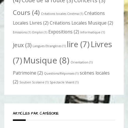
Code de la route
(3)
Concerts
(3)
Cours
(4)
Créations
Créations locales Cinéma
(1)
Locales Livres
(2)
Créations Locales Musique
(2)
Expositions
(2)
Emissions
(1)
Emploi
(1)
Informatique
(1)
lire
(7)
Livres
Jeux
(3)
Langues Etrangères
(1)
Musique
(8)
(7)
Orientation
(1)
Patrimoine
(2)
scènes locales
Questions/Réponses
(1)
(2)
Soutien Scolaire
(1)
Spectacle Vivant
(1)
ARTICLES PAR CATÉGORIE