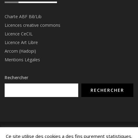
Charte ABF Bib’Li
b
Licences creative commons
Licence CeCIL
Licence Art Libre
Arcom (Hadopi)
Mentions Légales
Rechercher
RECHERCHER
© COPYRIGHT 2015 - 2026 -
NUMERIMIX.FR
- TOUS DROITS RÉSERVÉS -
Ce site utilise des cookies a des fins purement statistiques.