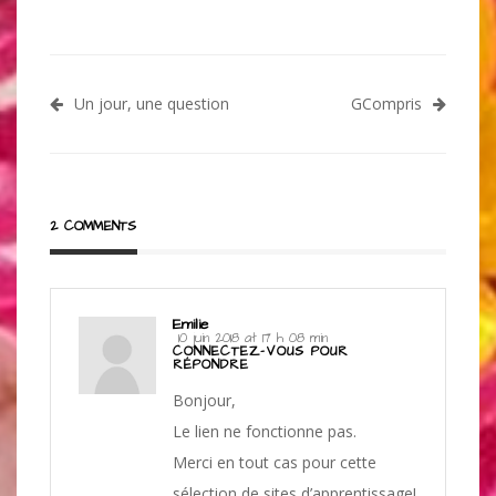
Navigation
Un jour, une question
GCompris
de
l’article
2 COMMENTS
Emilie
10 juin 2018 at 17 h 08 min
CONNECTEZ-VOUS POUR
RÉPONDRE
Bonjour,
Le lien ne fonctionne pas.
Merci en tout cas pour cette
sélection de sites d’apprentissage!