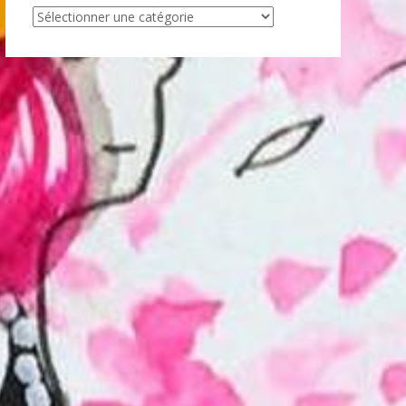
Articles
par
catégorie