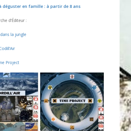
 déguster en famille : à partir de 8 ans
che d’Éditeur :
 dans la jungle
Codill’Air
me Project