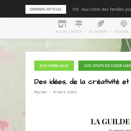
Skip
PIX : Aux côtés des familles p
DERNIERS ARTICLES
to
content
ACCUEIL
VISITER
SE DIVERTIR
ECOUTER
JEUX FAMILLIAUX
VOS COUPS DE COEUR LUD
Des idées, de la créativité 
Myriam
-
31 mars 2020