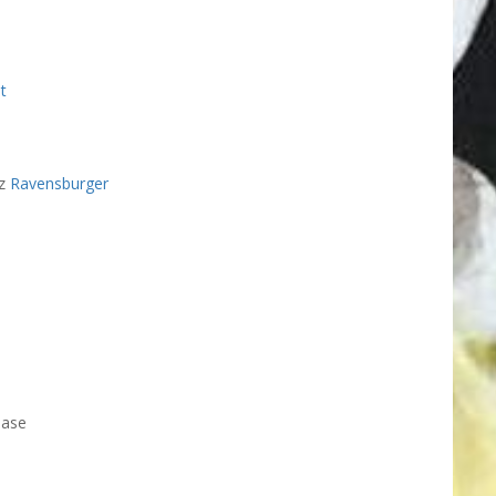
t
ez
Ravensburger
base