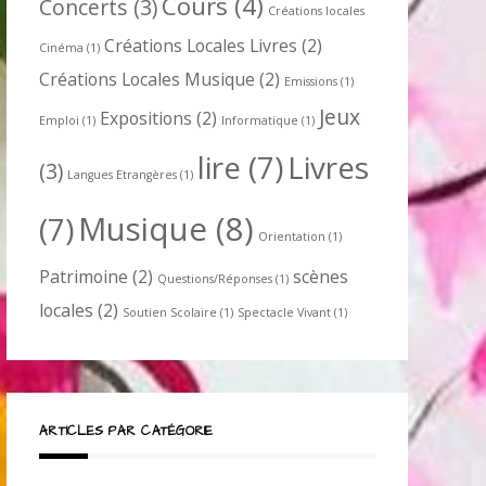
Cours
(4)
Concerts
(3)
Créations locales
Créations Locales Livres
(2)
Cinéma
(1)
Créations Locales Musique
(2)
Emissions
(1)
Jeux
Expositions
(2)
Emploi
(1)
Informatique
(1)
lire
(7)
Livres
(3)
Langues Etrangères
(1)
Musique
(8)
(7)
Orientation
(1)
Patrimoine
(2)
scènes
Questions/Réponses
(1)
locales
(2)
Soutien Scolaire
(1)
Spectacle Vivant
(1)
ARTICLES PAR CATÉGORIE