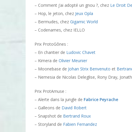
– Comment j’ai adopté un gnou ?, chez
Le Droit D
– Hop, le jeton, chez
Jeux Opla
– Bermudes, chez
Gigamic World
– Codenames, chez IELLO
Prix ProtoGônes :
– En chantier de
Ludovic Chavet
– Kimera de
Olivier Meunier
– Moonebase de
Johan Strix Benvenuto
et
Bertran
– Nemesia de Nicolas Deleglise, Rony Dray, Jonath
Prix ProtAmuse :
– Alerte dans la jungle de
Fabrice Peyrache
– Galleons de
David Robert
– Snapshot de
Bertrand Roux
– Storyland de
Fabien Fernandez