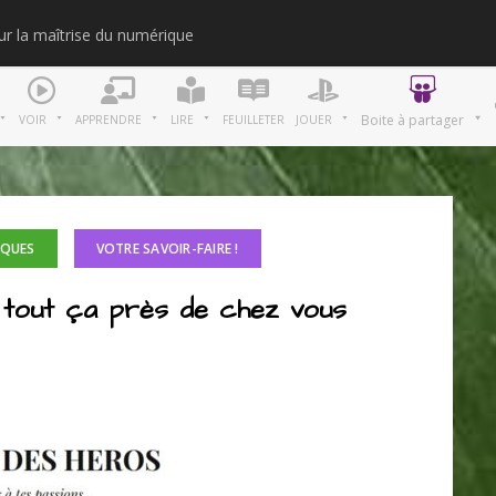
our la maîtrise du numérique
Merci
Boite à partager
VOIR
APPRENDRE
LIRE
FEUILLETER
JOUER
IQUES
VOTRE SAVOIR-FAIRE !
et tout ça près de chez vous