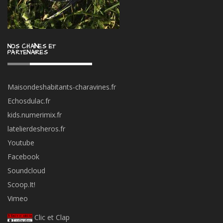
NOS CHAÎNES ET
PARTENAIRES
Maisondeshabitants-charavines.fr
Echosdulac.fr
kids.numerimix.fr
latelierdesheros.fr
Youtube
Facebook
Soundcloud
Scoop.It!
Vimeo
Clic et Clap