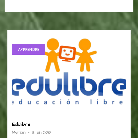
APPRENDRE
Edulibre
Myriam
-
12 juin 2018