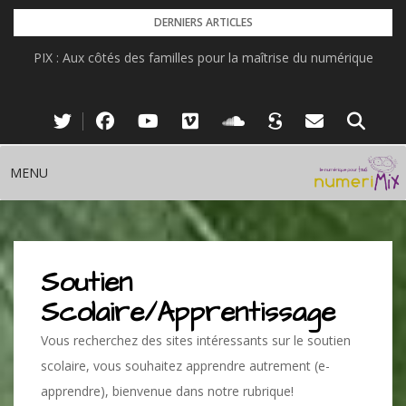
Skip
DERNIERS ARTICLES
to
PIX : Aux côtés des familles pour la maîtrise du numérique
content
MENU
Soutien
Scolaire/Apprentissage
Vous recherchez des sites intéressants sur le soutien
scolaire, vous souhaitez apprendre autrement (e-
apprendre), bienvenue dans notre rubrique!