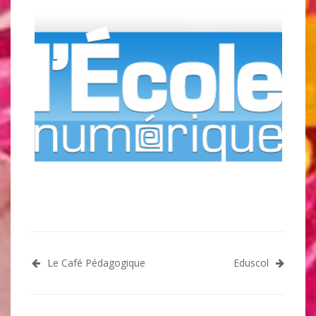
Navigation
Le Café Pédagogique
Eduscol
de
l’article