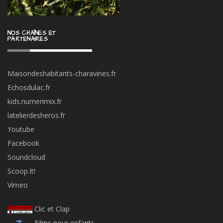
NOS CHAÎNES ET
PARTENAIRES
Maisondeshabitants-charavines.fr
Echosdulac.fr
kids.numerimix.fr
latelierdesheros.fr
Youtube
Facebook
Soundcloud
Scoop.It!
Vimeo
Clic et Clap
Films pour enfants