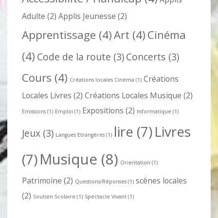
Adulte
(2)
Applis Jeunesse
(2)
Apprentissage
(4)
Art
(4)
Cinéma
(4)
Code de la route
(3)
Concerts
(3)
Cours
(4)
Créations
Créations locales Cinéma
(1)
Locales Livres
(2)
Créations Locales Musique
(2)
Expositions
(2)
Emissions
(1)
Emploi
(1)
Informatique
(1)
lire
(7)
Livres
Jeux
(3)
Langues Etrangères
(1)
Musique
(8)
(7)
Orientation
(1)
Patrimoine
(2)
scènes locales
Questions/Réponses
(1)
(2)
Soutien Scolaire
(1)
Spectacle Vivant
(1)