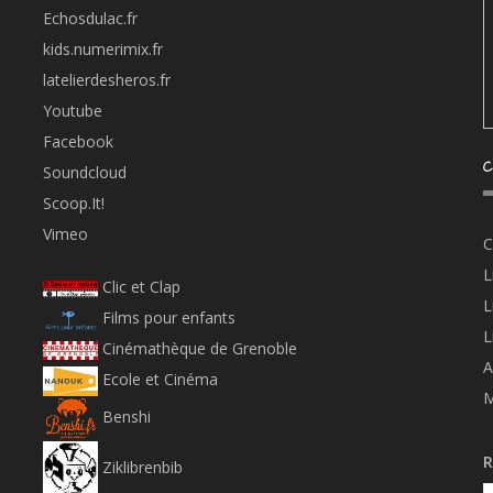
Echosdulac.fr
kids.numerimix.fr
latelierdesheros.fr
Youtube
Facebook
C
Soundcloud
Scoop.It!
Vimeo
C
L
Clic et Clap
L
Films pour enfants
L
Cinémathèque de Grenoble
A
Ecole et Cinéma
M
Benshi
R
Ziklibrenbib