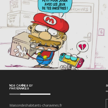
NOS CHAÎNES ET
S
PARTENAIRES
Maisondeshabitants-charavines.fr