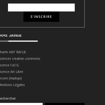
ADRE JURIDIQUE
harte ABF Bib’Li
b
icences creative commons
icence CeCIL
icence Art Libre
rcom (Hadopi)
entions Légales
echercher