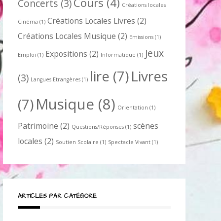
Cours
(4)
Concerts
(3)
Créations locales
Créations Locales Livres
(2)
Cinéma
(1)
Créations Locales Musique
(2)
Emissions
(1)
Jeux
Expositions
(2)
Emploi
(1)
Informatique
(1)
lire
(7)
Livres
(3)
Langues Etrangères
(1)
Musique
(8)
(7)
Orientation
(1)
Patrimoine
(2)
scènes
Questions/Réponses
(1)
locales
(2)
Soutien Scolaire
(1)
Spectacle Vivant
(1)
ARTICLES PAR CATÉGORIE