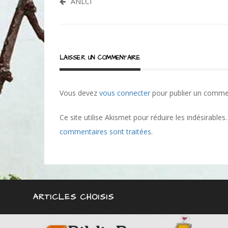
Navigation
ANLCI
de
l’article
LAISSER UN COMMENTAIRE
Vous devez
vous connecter
pour publier un comme
Ce site utilise Akismet pour réduire les indésirables
commentaires sont traitées
.
ARTICLES CHOISIS