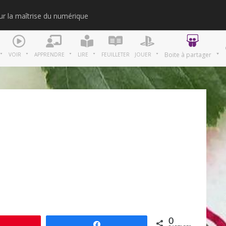
our la maîtrise du numérique
Merci
Boite à partager
VOIR
APPRENDRE
LIRE
FEUILLETER
JOUER
0
Épingle
Partagez