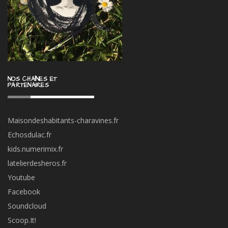
NOS CHAÎNES ET
PARTENAIRES
Maisondeshabitants-charavines.fr
Echosdulac.fr
kids.numerimix.fr
latelierdesheros.fr
Youtube
Facebook
Soundcloud
Scoop.It!