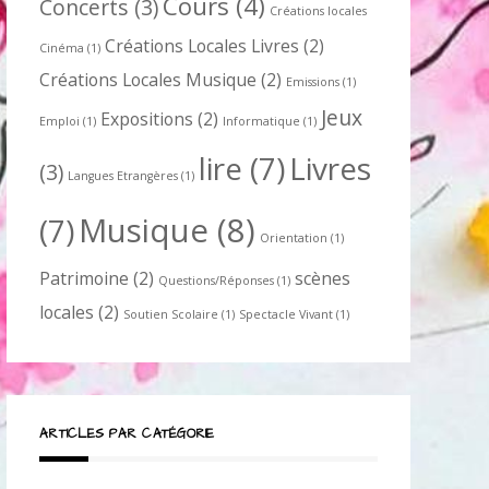
Cours
(4)
Concerts
(3)
Créations locales
Créations Locales Livres
(2)
Cinéma
(1)
Créations Locales Musique
(2)
Emissions
(1)
Jeux
Expositions
(2)
Emploi
(1)
Informatique
(1)
lire
(7)
Livres
(3)
Langues Etrangères
(1)
Musique
(8)
(7)
Orientation
(1)
Patrimoine
(2)
scènes
Questions/Réponses
(1)
locales
(2)
Soutien Scolaire
(1)
Spectacle Vivant
(1)
ARTICLES PAR CATÉGORIE