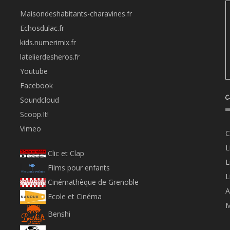
Maisondeshabitants-charavines.fr
Echosdulac.fr
kids.numerimix.fr
latelierdesheros.fr
Youtube
Facebook
C
Soundcloud
Scoop.It!
Vimeo
C
L
Clic et Clap
L
Films pour enfants
L
Cinémathèque de Grenoble
A
Ecole et Cinéma
M
Benshi