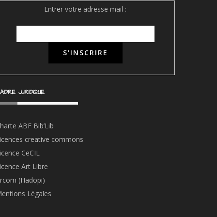
Entrer votre adresse mail :
ADRE JURIDIQUE
harte ABF Bib’Li
b
icences creative commons
icence CeCIL
icence Art Libre
rcom (Hadopi)
entions Légales