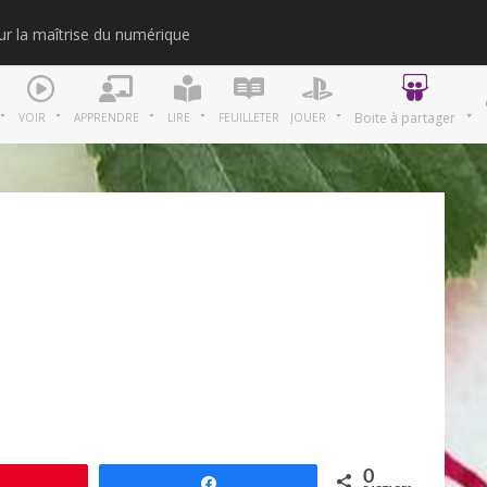
our la maîtrise du numérique
Merci
Boite à partager
VOIR
APPRENDRE
LIRE
FEUILLETER
JOUER
0
Épingle
Partagez