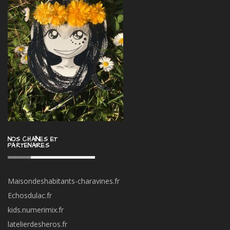
NOS CHAÎNES ET
PARTENAIRES
Maisondeshabitants-charavines.fr
Echosdulac.fr
kids.numerimix.fr
latelierdesheros.fr