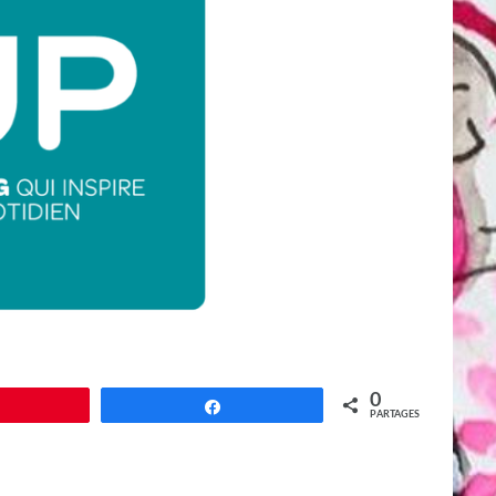
0
Épingle
Partagez
PARTAGES