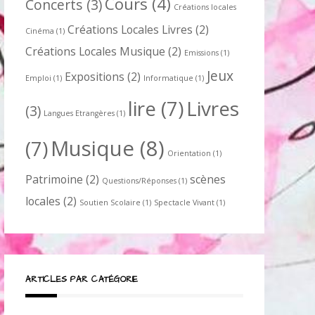
Cours
(4)
Concerts
(3)
Créations locales
Créations Locales Livres
(2)
Cinéma
(1)
Créations Locales Musique
(2)
Emissions
(1)
Jeux
Expositions
(2)
Emploi
(1)
Informatique
(1)
lire
(7)
Livres
(3)
Langues Etrangères
(1)
Musique
(8)
(7)
Orientation
(1)
Patrimoine
(2)
scènes
Questions/Réponses
(1)
locales
(2)
Soutien Scolaire
(1)
Spectacle Vivant
(1)
ARTICLES PAR CATÉGORIE