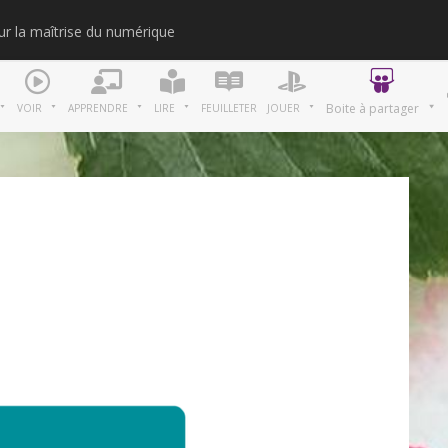
our la maîtrise du numérique
Merci
Boite à partager
VOIR
APPRENDRE
LIRE
FEUILLETER
JOUER