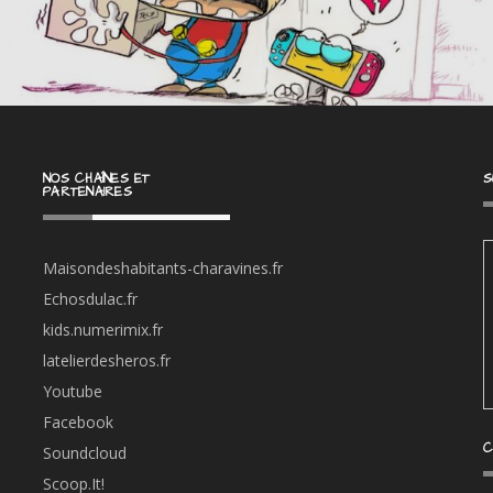
NOS CHAÎNES ET
S
PARTENAIRES
Maisondeshabitants-charavines.fr
Echosdulac.fr
kids.numerimix.fr
latelierdesheros.fr
Youtube
Facebook
C
Soundcloud
Scoop.It!