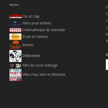
Vimeo
C
L
Clic et Clap
L
Films pour enfants
L
Cinémathèque de Grenoble
A
Ecole et Cinéma
M
Benshi
R
Ziklibrenbib
Fête du court métrage
Villes Pays d’art et d’histoire