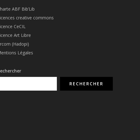
harte ABF Bib’Li
b
icences creative commons
icence CeCIL
icence Art Libre
rcom (Hadopi)
entions Légales
echercher
RECHERCHER