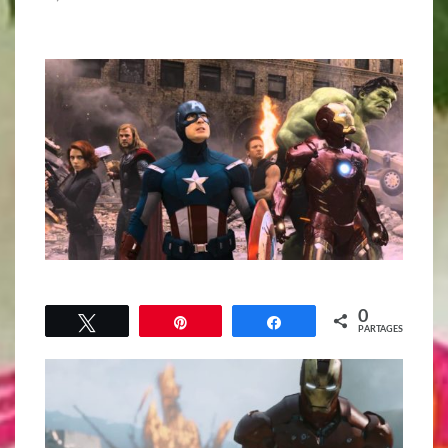
0
Tweetez
Épingle
Partagez
PARTAGES