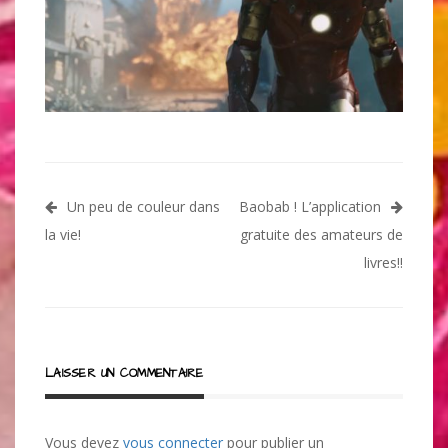
Navigation
Un peu de couleur dans
Baobab ! L’application
de
la vie!
gratuite des amateurs de
l’article
livres!!
LAISSER UN COMMENTAIRE
Vous devez
vous connecter
pour publier un