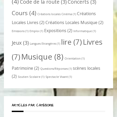
(4)
Code de la route
(3)
Concerts
(3)
Cours
(4)
Créations
Créations locales Cinéma
(1)
Locales Livres
(2)
Créations Locales Musique
(2)
Expositions
(2)
Emissions
(1)
Emploi
(1)
Informatique
(1)
lire
(7)
Livres
Jeux
(3)
Langues Etrangères
(1)
Musique
(8)
(7)
Orientation
(1)
Patrimoine
(2)
scènes locales
Questions/Réponses
(1)
(2)
Soutien Scolaire
(1)
Spectacle Vivant
(1)
ARTICLES PAR CATÉGORIE