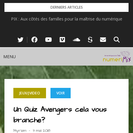
Skip
DERNIERS ARTICLES
to
PIX : Aux côtés des familles pour la maîtrise du numérique
content
MENU
JEUX/JVIDEO
VOIR
Un Quiz Avengers cela vous
branche?
Myriam
-
3 mai 2018