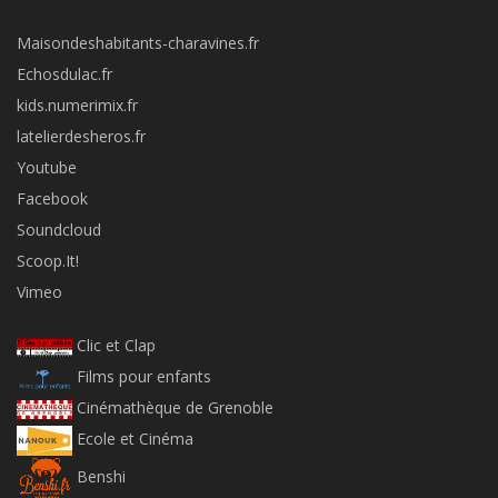
Maisondeshabitants-charavines.fr
Echosdulac.fr
kids.numerimix.fr
latelierdesheros.fr
Youtube
Facebook
Soundcloud
Scoop.It!
Vimeo
Clic et Clap
Films pour enfants
Cinémathèque de Grenoble
Ecole et Cinéma
Benshi