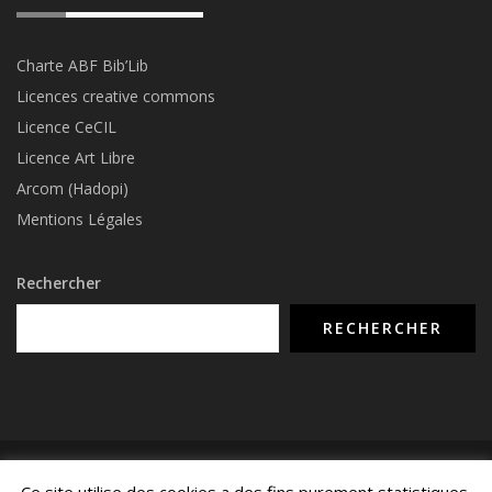
Charte ABF Bib’Li
b
Licences creative commons
Licence CeCIL
Licence Art Libre
Arcom (Hadopi)
Mentions Légales
Rechercher
RECHERCHER
© COPYRIGHT 2015 - 2026 -
NUMERIMIX.FR
- TOUS DROITS RÉSERVÉS -