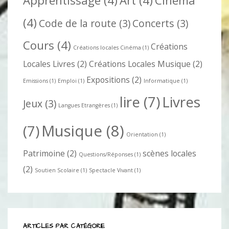
Apprentissage
(4)
Art
(4)
Cinéma
(4)
Code de la route
(3)
Concerts
(3)
Cours
(4)
Créations
Créations locales Cinéma
(1)
Locales Livres
(2)
Créations Locales Musique
(2)
Expositions
(2)
Emissions
(1)
Emploi
(1)
Informatique
(1)
lire
(7)
Livres
Jeux
(3)
Langues Etrangères
(1)
Musique
(8)
(7)
Orientation
(1)
Patrimoine
(2)
scènes locales
Questions/Réponses
(1)
(2)
Soutien Scolaire
(1)
Spectacle Vivant
(1)
ARTICLES PAR CATÉGORIE