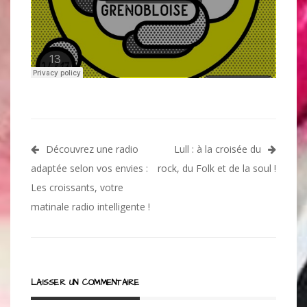
Navigation
Découvrez une radio
Lull : à la croisée du
de
adaptée selon vos envies :
rock, du Folk et de la soul !
l’article
Les croissants, votre
matinale radio intelligente !
LAISSER UN COMMENTAIRE