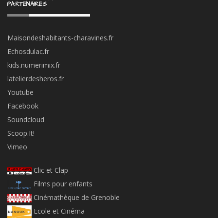
PARTENAIRES
Maisondeshabitants-charavines.fr
Echosdulac.fr
kids.numerimix.fr
latelierdesheros.fr
Youtube
Facebook
Soundcloud
Scoop.It!
Vimeo
Clic et Clap
Films pour enfants
Cinémathèque de Grenoble
Ecole et Cinéma