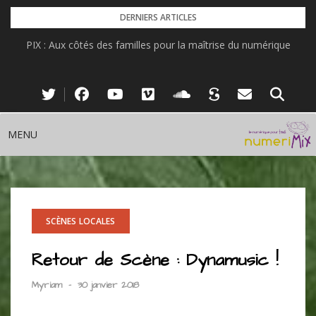
Skip
DERNIERS ARTICLES
to
PIX : Aux côtés des familles pour la maîtrise du numérique
content
MENU
SCÈNES LOCALES
Retour de Scène : Dynamusic !
Myriam
-
30 janvier 2018