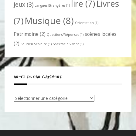
lire
(7)
Livres
Jeux
(3)
Langues Etrangères
(1)
Musique
(8)
(7)
Orientation
(1)
Patrimoine
(2)
scènes locales
Questions/Réponses
(1)
(2)
Soutien Scolaire
(1)
Spectacle Vivant
(1)
ARTICLES PAR CATÉGORIE
Articles
par
catégorie