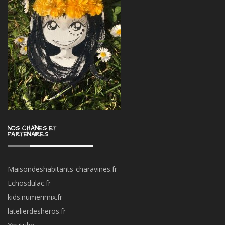
NOS CHAÎNES ET
PARTENAIRES
Maisondeshabitants-charavines.fr
Echosdulac.fr
kids.numerimix.fr
latelierdesheros.fr