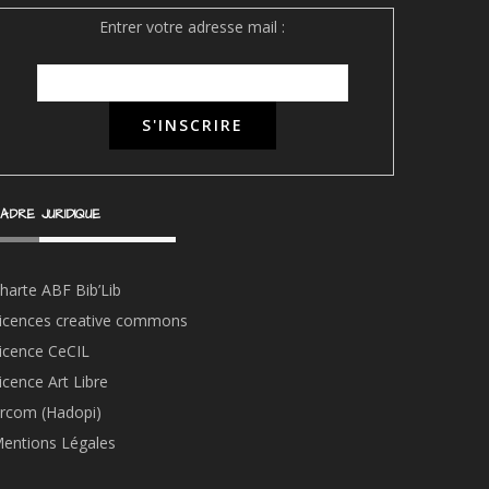
Entrer votre adresse mail :
ADRE JURIDIQUE
harte ABF Bib’Li
b
icences creative commons
icence CeCIL
icence Art Libre
rcom (Hadopi)
entions Légales