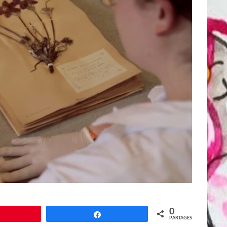
0
Épingle
Partagez
PARTAGES