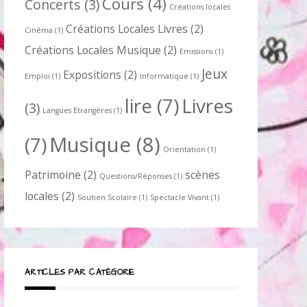
Cours
(4)
Concerts
(3)
Créations locales
Créations Locales Livres
(2)
Cinéma
(1)
Créations Locales Musique
(2)
Emissions
(1)
Jeux
Expositions
(2)
Emploi
(1)
Informatique
(1)
lire
(7)
Livres
(3)
Langues Etrangères
(1)
Musique
(8)
(7)
Orientation
(1)
Patrimoine
(2)
scènes
Questions/Réponses
(1)
locales
(2)
Soutien Scolaire
(1)
Spectacle Vivant
(1)
ARTICLES PAR CATÉGORIE