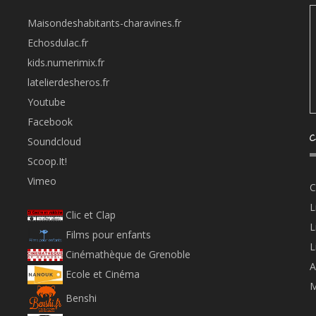
Maisondeshabitants-charavines.fr
Echosdulac.fr
kids.numerimix.fr
latelierdesheros.fr
Youtube
Facebook
C
Soundcloud
Scoop.It!
Vimeo
C
L
Clic et Clap
L
Films pour enfants
L
Cinémathèque de Grenoble
A
Ecole et Cinéma
M
Benshi