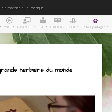
our la maîtrise du numérique
Merci
Boite à partager
VOIR
APPRENDRE
LIRE
FEUILLETER
JOUER
 grands herbiers du monde