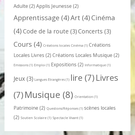
Adulte
(2)
Applis Jeunesse
(2)
Apprentissage
(4)
Art
(4)
Cinéma
(4)
Code de la route
(3)
Concerts
(3)
Cours
(4)
Créations
Créations locales Cinéma
(1)
Locales Livres
(2)
Créations Locales Musique
(2)
Expositions
(2)
Emissions
(1)
Emploi
(1)
Informatique
(1)
lire
(7)
Livres
Jeux
(3)
Langues Etrangères
(1)
Musique
(8)
(7)
Orientation
(1)
Patrimoine
(2)
scènes locales
Questions/Réponses
(1)
(2)
Soutien Scolaire
(1)
Spectacle Vivant
(1)