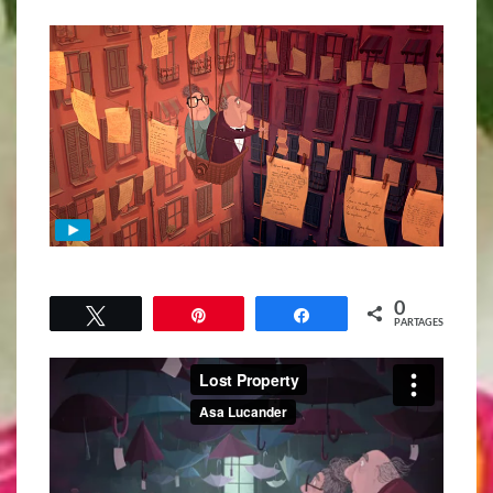
0
Tweetez
Épingle
Partagez
PARTAGES