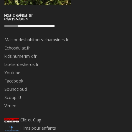
NOS CHAÎNES ET
PARTENAIRES
Maisondeshabitants-charavines.fr
Echosdulac.fr
kids.numerimix.fr
latelierdesheros.fr
Youtube
Facebook
Soundcloud
Scoop.It!
Vimeo
Clic et Clap
Films pour enfants