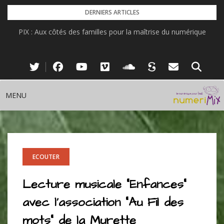
Skip
DERNIERS ARTICLES
to
PIX : Aux côtés des familles pour la maîtrise du numérique
content
MENU
ECOUTER
Lecture musicale “Enfances”
avec l’association “Au Fil des
mots” de la Murette