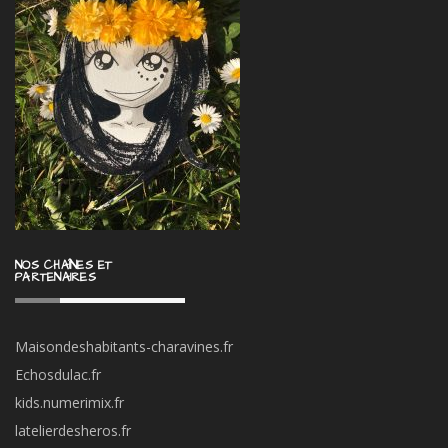
NOS CHAÎNES ET
PARTENAIRES
Maisondeshabitants-charavines.fr
Echosdulac.fr
kids.numerimix.fr
latelierdesheros.fr