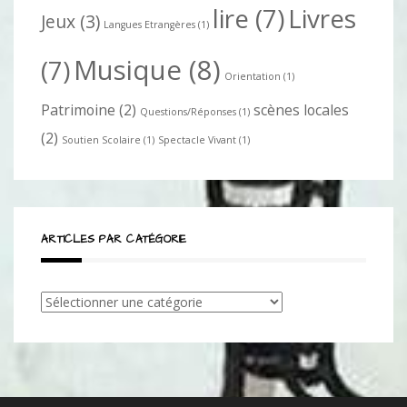
lire
(7)
Livres
Jeux
(3)
Langues Etrangères
(1)
Musique
(8)
(7)
Orientation
(1)
Patrimoine
(2)
scènes locales
Questions/Réponses
(1)
(2)
Soutien Scolaire
(1)
Spectacle Vivant
(1)
ARTICLES PAR CATÉGORIE
Articles
par
catégorie