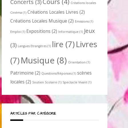
Cours
(4)
Concerts
(3)
Créations locales
Créations Locales Livres
(2)
Cinéma
(1)
Créations Locales Musique
(2)
Emissions
(1)
Jeux
Expositions
(2)
Emploi
(1)
Informatique
(1)
lire
(7)
Livres
(3)
Langues Etrangères
(1)
Musique
(8)
(7)
Orientation
(1)
Patrimoine
(2)
scènes
Questions/Réponses
(1)
locales
(2)
Soutien Scolaire
(1)
Spectacle Vivant
(1)
ARTICLES PAR CATÉGORIE