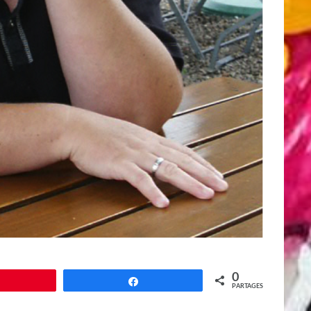
0
Épingle
Partagez
PARTAGES