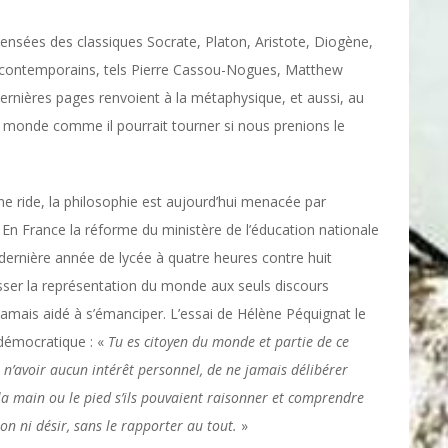
pensées des classiques Socrate, Platon, Aristote, Diogène,
 contemporains, tels Pierre Cassou-Nogues, Matthew
dernières pages renvoient à la métaphysique, et aussi, au
 le monde comme il pourrait tourner si nous prenions le
 une ride, la philosophie est aujourd’hui menacée par
é. En France la réforme du ministère de l’éducation nationale
ernière année de lycée à quatre heures contre huit
laisser la représentation du monde aux seuls discours
jamais aidé à s’émanciper. L’essai de Hélène Péquignat le
u démocratique : «
Tu es citoyen du monde et partie de ce
e n’avoir aucun intérêt personnel, de ne jamais délibérer
 la main ou le pied s’ils pouvaient raisonner et comprendre
ion ni désir, sans le rapporter au tout.
»