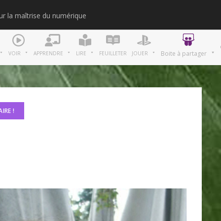
our la maîtrise du numérique
Merci
Boite à partager
VOIR
APPRENDRE
LIRE
FEUILLETER
JOUER
IRE !