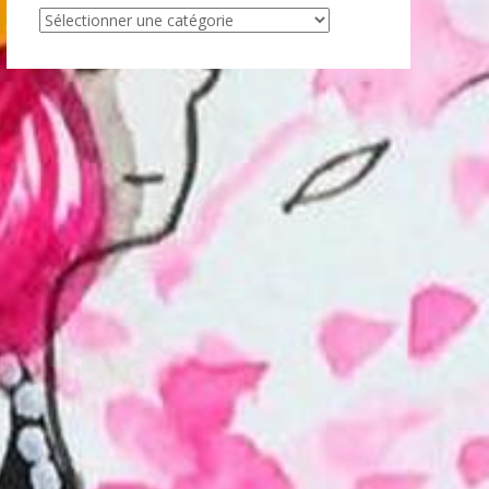
Articles
par
catégorie