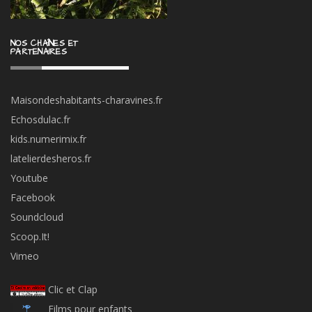
NOS CHAÎNES ET
PARTENAIRES
Maisondeshabitants-charavines.fr
Echosdulac.fr
kids.numerimix.fr
latelierdesheros.fr
Youtube
Facebook
Soundcloud
Scoop.It!
Vimeo
Clic et Clap
Films pour enfants