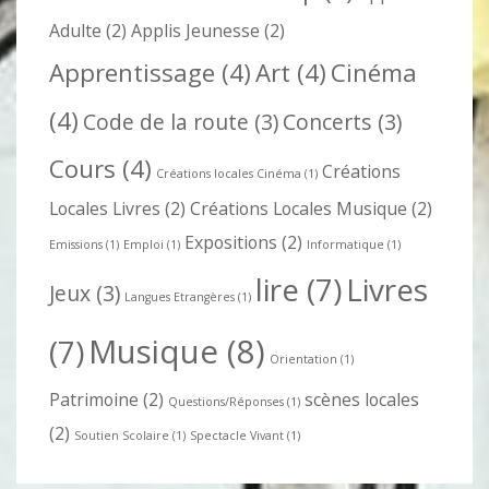
Adulte
(2)
Applis Jeunesse
(2)
Apprentissage
(4)
Art
(4)
Cinéma
(4)
Code de la route
(3)
Concerts
(3)
Cours
(4)
Créations
Créations locales Cinéma
(1)
Locales Livres
(2)
Créations Locales Musique
(2)
Expositions
(2)
Emissions
(1)
Emploi
(1)
Informatique
(1)
lire
(7)
Livres
Jeux
(3)
Langues Etrangères
(1)
Musique
(8)
(7)
Orientation
(1)
Patrimoine
(2)
scènes locales
Questions/Réponses
(1)
(2)
Soutien Scolaire
(1)
Spectacle Vivant
(1)