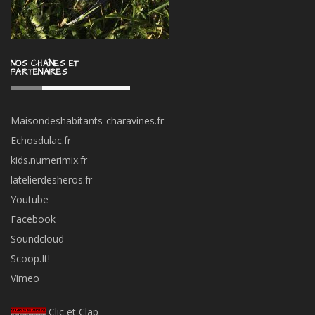
NOS CHAÎNES ET
PARTENAIRES
Maisondeshabitants-charavines.fr
Echosdulac.fr
kids.numerimix.fr
latelierdesheros.fr
Youtube
Facebook
Soundcloud
Scoop.It!
Vimeo
Clic et Clap