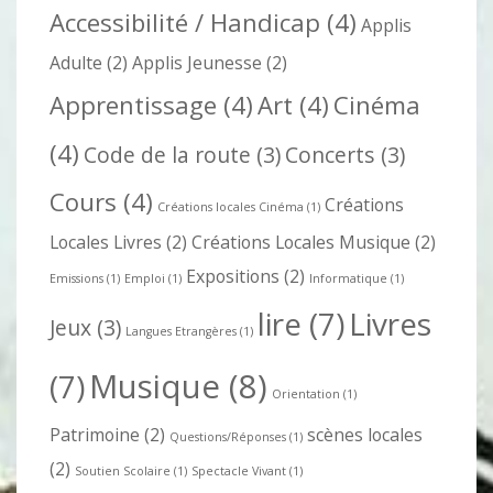
Accessibilité / Handicap
(4)
Applis
Adulte
(2)
Applis Jeunesse
(2)
Apprentissage
(4)
Art
(4)
Cinéma
(4)
Code de la route
(3)
Concerts
(3)
Cours
(4)
Créations
Créations locales Cinéma
(1)
Locales Livres
(2)
Créations Locales Musique
(2)
Expositions
(2)
Emissions
(1)
Emploi
(1)
Informatique
(1)
lire
(7)
Livres
Jeux
(3)
Langues Etrangères
(1)
Musique
(8)
(7)
Orientation
(1)
Patrimoine
(2)
scènes locales
Questions/Réponses
(1)
(2)
Soutien Scolaire
(1)
Spectacle Vivant
(1)