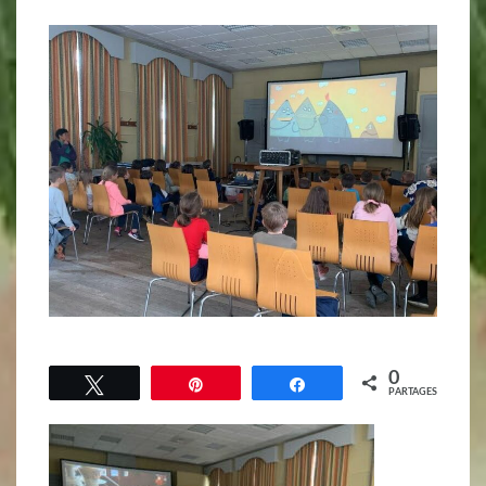
0
Tweetez
Épingle
Partagez
PARTAGES