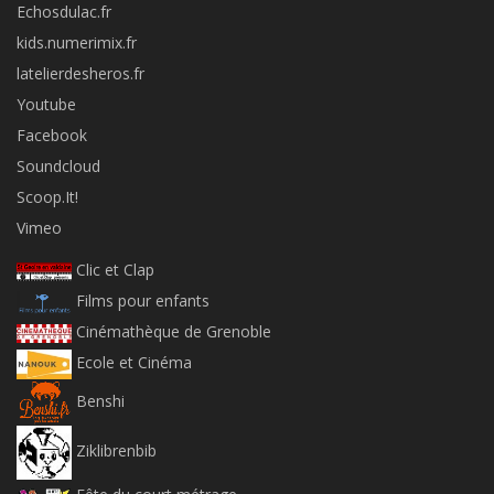
Echosdulac.fr
kids.numerimix.fr
latelierdesheros.fr
Youtube
Facebook
Soundcloud
Scoop.It!
Vimeo
Clic et Clap
Films pour enfants
Cinémathèque de Grenoble
Ecole et Cinéma
Benshi
Ziklibrenbib