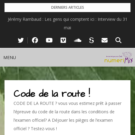
Skip
DERNIERS ARTICLES
to
Jérémy Rambaud : Les gens qui comptent ici : Interview du 31
content
mai
MENU
Code de la route !
CODE DE LA ROUTE ? vous vous estimez prêt à passer
l’épreuve du code de la route dans les conditions de
l’examen officiel? A Déjouer les pièges de l’examen
officiel ? Testez-vous !