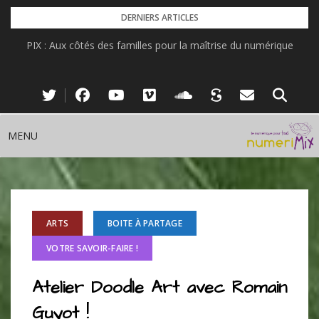
Skip
DERNIERS ARTICLES
to
PIX : Aux côtés des familles pour la maîtrise du numérique
content
MENU
ARTS
BOITE À PARTAGE
VOTRE SAVOIR-FAIRE !
Atelier Doodle Art avec Romain
Guyot !