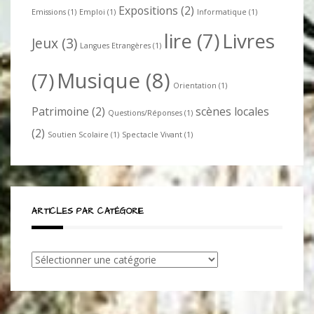
Expositions
(2)
Emissions
(1)
Emploi
(1)
Informatique
(1)
lire
(7)
Livres
Jeux
(3)
Langues Etrangères
(1)
Musique
(8)
(7)
Orientation
(1)
Patrimoine
(2)
scènes locales
Questions/Réponses
(1)
(2)
Soutien Scolaire
(1)
Spectacle Vivant
(1)
ARTICLES PAR CATÉGORIE
Articles
par
catégorie