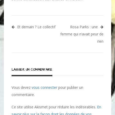
Navigation
Et demain ? Le collectif
Rosa Parks : une
de
femme qui n’avait peur de
l’article
rien
LAISSER UN COMMENTAIRE
Vous devez
vous connecter
pour publier un
commentaire.
Ce site utilise Akismet pour réduire les indésirables.
En
savoir plus sur la façon dont les données de vos