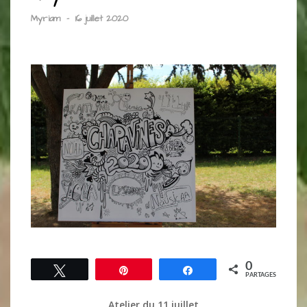
Myriam
-
16 juillet 2020
0
Tweetez
Épingle
Partagez
PARTAGES
Atelier du 11 juillet