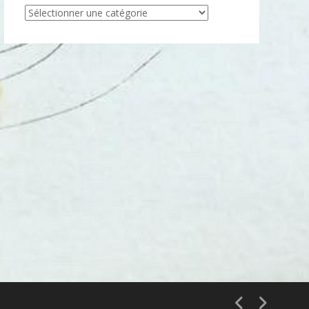
Articles
par
catégorie