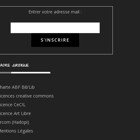
Entrer votre adresse mail :
ADRE JURIDIQUE
harte ABF Bib’Li
b
icences creative commons
icence CeCIL
icence Art Libre
rcom (Hadopi)
entions Légales