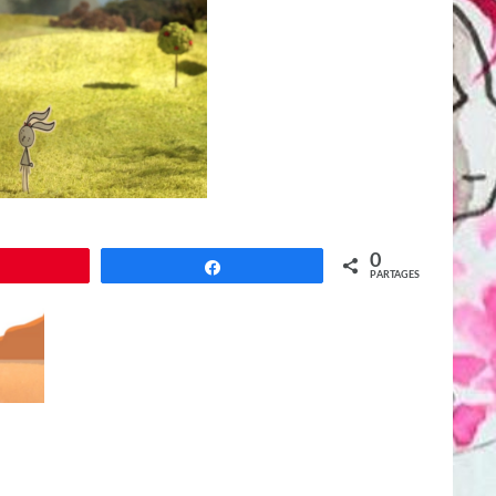
0
Épingle
Partagez
PARTAGES