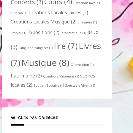
Cours
(4)
Concerts
(3)
Créations locales
Créations Locales Livres
(2)
Cinéma
(1)
Créations Locales Musique
(2)
Emissions
(1)
Jeux
Expositions
(2)
Emploi
(1)
Informatique
(1)
lire
(7)
Livres
(3)
Langues Etrangères
(1)
Musique
(8)
(7)
Orientation
(1)
Patrimoine
(2)
scènes
Questions/Réponses
(1)
locales
(2)
Soutien Scolaire
(1)
Spectacle Vivant
(1)
ARTICLES PAR CATÉGORIE