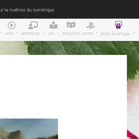
our la maîtrise du numérique
Merci
Boite à partager
VOIR
APPRENDRE
LIRE
FEUILLETER
JOUER