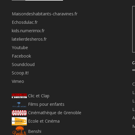
Maisondeshabitants-charavines.fr
Echosdulac.fr
kids.numerimix.fr
latelierdesheros.fr
Youtube
Facebook
C
Soundcloud
Scoop.It!
Vimeo
C
L
Clic et Clap
L
Films pour enfants
L
Cinémathèque de Grenoble
A
Ecole et Cinéma
M
Benshi