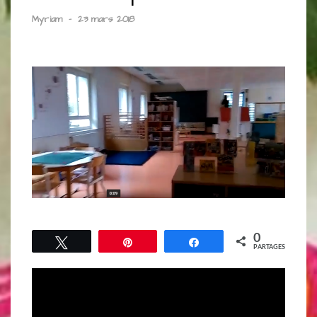
Myriam
-
23 mars 2018
0
Tweetez
Épingle
Partagez
PARTAGES