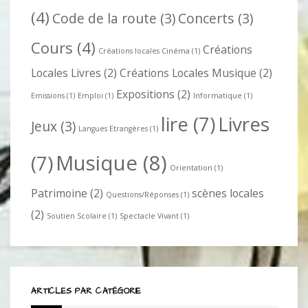
(4)
Code de la route
(3)
Concerts
(3)
Cours
(4)
Créations
Créations locales Cinéma
(1)
Locales Livres
(2)
Créations Locales Musique
(2)
Expositions
(2)
Emissions
(1)
Emploi
(1)
Informatique
(1)
lire
(7)
Livres
Jeux
(3)
Langues Etrangères
(1)
Musique
(8)
(7)
Orientation
(1)
Patrimoine
(2)
scènes locales
Questions/Réponses
(1)
(2)
Soutien Scolaire
(1)
Spectacle Vivant
(1)
ARTICLES PAR CATÉGORIE